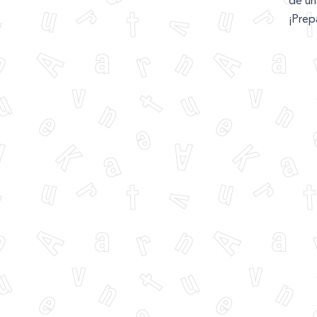
de un
¡Prep